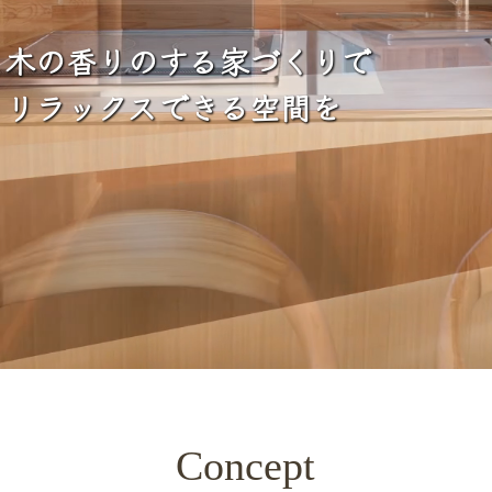
水回りリフォーム
木の香りのする家づくりで
内装リフォーム
リラックスできる空間を
外構リフォーム
防水工事
外壁塗装
その他のリフォーム
Concept