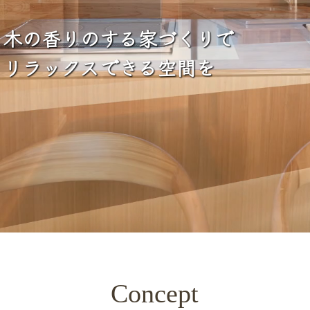
水回りリフォーム
木の香りのする家づくりで
内装リフォーム
リラックスできる空間を
外構リフォーム
防水工事
外壁塗装
その他のリフォーム
Concept